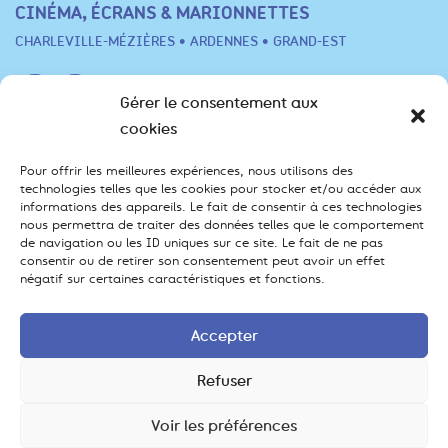
CINÉMA, ÉCRANS & MARIONNETTES
CHARLEVILLE-MÉZIÈRES • ARDENNES • GRAND-EST
Gérer le consentement aux
cookies
Festival
Pour offrir les meilleures expériences, nous utilisons des
technologies telles que les cookies pour stocker et/ou accéder aux
informations des appareils. Le fait de consentir à ces technologies
Programme
Scolaires
Professionnels
Infos pratiques
nous permettra de traiter des données telles que le comportement
de navigation ou les ID uniques sur ce site. Le fait de ne pas
FAQ - Billetterie
consentir ou de retirer son consentement peut avoir un effet
négatif sur certaines caractéristiques et fonctions.
Contact
contact [@] cinefil.org
Accepter
03 24 55 48 07
BP485 – rue des Mésanges, 08000 Charleville-
Refuser
Mézières
Voir les préférences