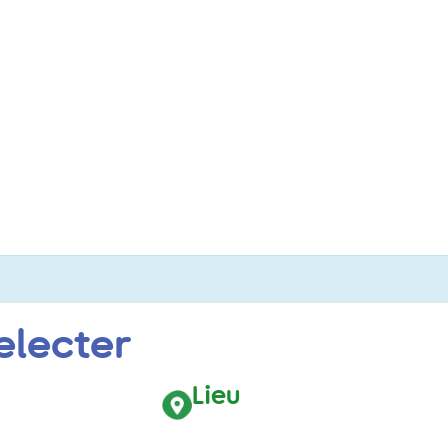
electer
Lieu