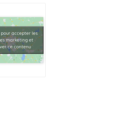
 pour accepter les
ies marketing et
iver ce contenu