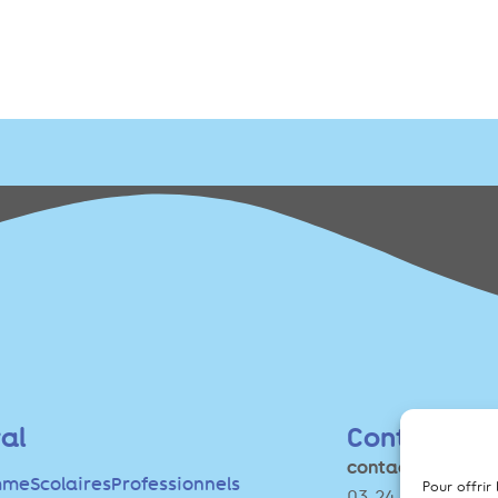
val
Contact
contact [@] cinef
mme
Scolaires
Professionnels
Pour offrir
03 24 55 48 07