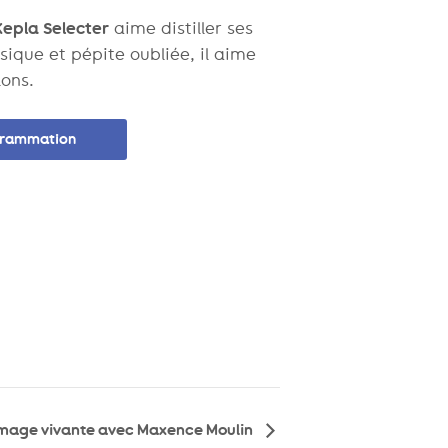
Kepla Selecter
aime distiller ses
ssique et pépite oubliée, il aime
lons.
ogrammation
l’image vivante avec Maxence Moulin