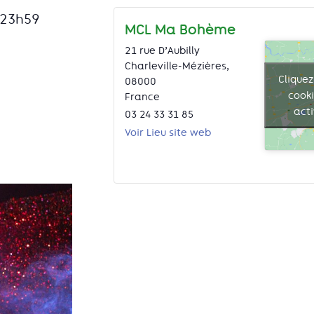
23h59
MCL Ma Bohème
21 rue D’Aubilly
Charleville-Mézières
,
Cliquez
08000
cook
France
act
03 24 33 31 85
Voir Lieu site web