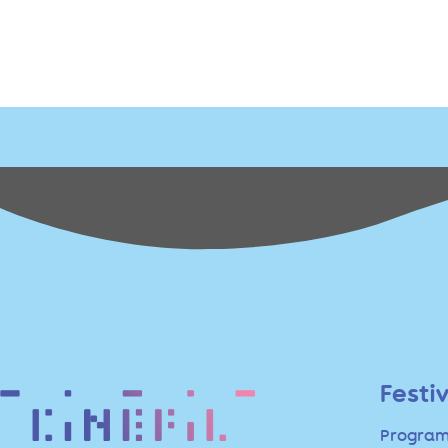
Évènement
Festi
Progra