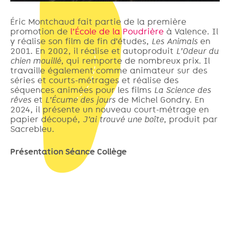
Éric Montchaud fait partie de la première
promotion de
l’École de la Poudrière
à Valence. Il
y réalise son film de fin d’études,
Les Animals
en
2001. En 2002, il réalise et autoproduit
L’Odeur du
chien mouillé
, qui remporte de nombreux prix. Il
travaille également comme animateur sur des
séries et courts-métrages et réalise des
séquences animées pour les films
La Science des
rêves
et
L’Écume des jours
de Michel Gondry. En
2024, il présente un nouveau court-métrage en
papier découpé,
J’ai trouvé une boîte
, produit par
Sacrebleu.
Présentation Séance Collège