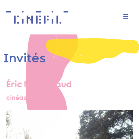
Invités
Éric Montchaud
cinéaste