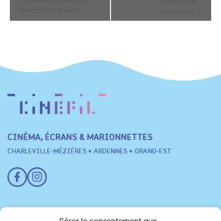
Avant-Première –
Projection :
Memoir of a snail
Sauvages
Évènement
CINÉMA, ÉCRANS & MARIONNETTES
CHARLEVILLE-MÉZIÈRES • ARDENNES • GRAND-EST
Festival