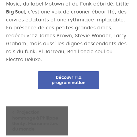
Music, du label Motown et du Funk débridé.
Little
Big Soul
, c’est une voix de crooner ébouriffé, des
cuivres éclatants et une rythmique implacable.
En présence de ces petites grandes âmes,
redécouvrez James Brown, Stevie Wonder, Larry
Graham, mais aussi les dignes descendants des
rois du funk: Al Jarreau, Ben l’oncle soul ou
Electro Deluxe.
Découvrir la
programmation
Navigation
Projection
hommage à Philippe
Évènement
Genty : Marionnettes
du monde