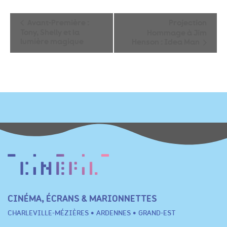
Navigation
Avant-Première :
Projection
Tony, Shelly et la
Hommage à Jim
Évènement
lumière magique
Henson : Idea Man
CINÉMA, ÉCRANS & MARIONNETTES
CHARLEVILLE-MÉZIÈRES • ARDENNES • GRAND-EST