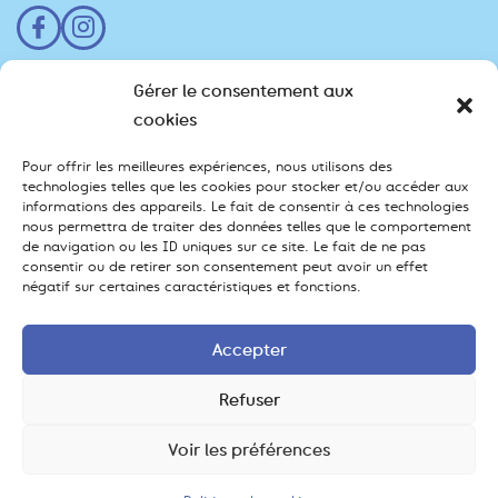
Gérer le consentement aux
Festival
cookies
Programme
Scolaires
Professionnels
Infos pratiques
Pour offrir les meilleures expériences, nous utilisons des
FAQ - Billetterie
technologies telles que les cookies pour stocker et/ou accéder aux
informations des appareils. Le fait de consentir à ces technologies
Contact
nous permettra de traiter des données telles que le comportement
de navigation ou les ID uniques sur ce site. Le fait de ne pas
contact [@] cinefil.org
consentir ou de retirer son consentement peut avoir un effet
03 24 55 48 07
négatif sur certaines caractéristiques et fonctions.
BP485 – rue des Mésanges, 08000 Charleville-
Mézières
Accepter
Refuser
© 2022 - 2026, Cinéfil. Tous droits réservés.
Voir les préférences
un projet rêvé par...